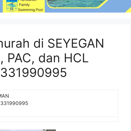
rmurah di SEYEGAN
, PAC, dan HCL
81331990995
EMAN
081331990995