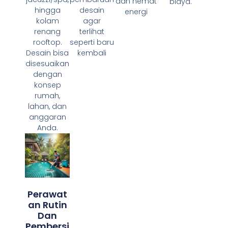
dan hemat
biaya.
hingga
desain
energi
kolam
agar
renang
terlihat
rooftop.
seperti baru
Desain bisa
kembali
disesuaikan
dengan
konsep
rumah,
lahan, dan
anggaran
Anda.
Perawat
An Rutin
Dan
Pembersi