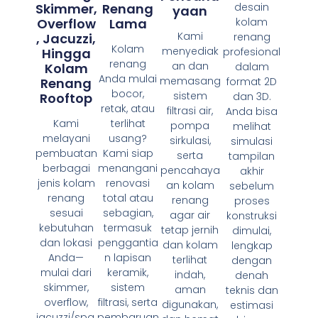
Skimmer,
Renang
desain
Yaan
Overflow
Lama
kolam
Kami
, Jacuzzi,
renang
Kolam
menyediak
Hingga
profesional
renang
an dan
Kolam
dalam
Anda mulai
memasang
Renang
format 2D
bocor,
sistem
Rooftop
dan 3D.
retak, atau
filtrasi air,
Anda bisa
Kami
terlihat
pompa
melihat
melayani
usang?
sirkulasi,
simulasi
pembuatan
Kami siap
serta
tampilan
berbagai
menangani
pencahaya
akhir
jenis kolam
renovasi
an kolam
sebelum
renang
total atau
renang
proses
sesuai
sebagian,
agar air
konstruksi
kebutuhan
termasuk
tetap jernih
dimulai,
dan lokasi
penggantia
dan kolam
lengkap
Anda—
n lapisan
terlihat
dengan
mulai dari
keramik,
indah,
denah
skimmer,
sistem
aman
teknis dan
overflow,
filtrasi, serta
digunakan,
estimasi
jacuzzi/spa,
pembaruan