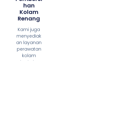
Han
Kolam
Renang
Kami juga
menyediak
an layanan
perawatan
kolam
berkala,
termasuk
pembersih
an air, cek
kadar kimia,
penyedota
n lumpur,
dan
pemeriksaa
n sistem
kerja kolam
agar selalu